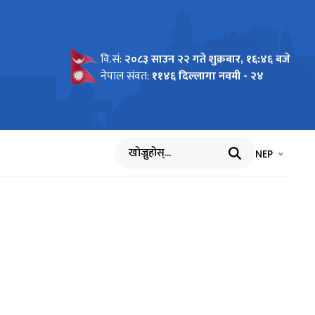
वि.सं:
२०८३ साउन २२ गते शुक्रबार, १६:४६ बजे
नेपाल संवत:
११४६ दिल्लागा नवमी - २४
भाषा चयन गर्नुह
भाषा प
NEP
खोज्नुहोस्