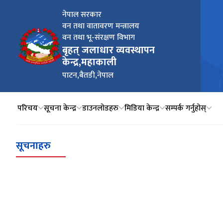
नेपाल सरकार
वन तथा वातावरण मन्त्रालय
वन तथा भू-संरक्षण विभाग
बृहत् जलाधार व्यवस्थापन
केन्द्र,महाकाली
पाटन,बैतडी,नेपाल
परिचय
सूचना केन्द्र
डाउनलोडहरु
मिडिया केन्द्र
सम्पर्क गर्नुहोस्
सूचनाहरु