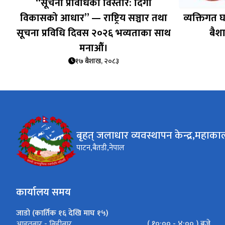
“सूचना प्रविधिको विस्तार: दिगो
विकासको आधार” — राष्ट्रिय सञ्चार तथा
व्यक्तिगत 
सूचना प्रविधि दिवस २०२६ भव्यताका साथ
बैश
मनाऔँ।
१७ बैशाख, २०८३
बृहत् जलाधार व्यवस्थापन केन्द्र,महाका
पाटन,बैतडी,नेपाल
कार्यालय समय
जाडो (कार्तिक १६ देखि माघ १५)
( १०:०० - ४:०० ) बजे
आइतबार - बिहीबार