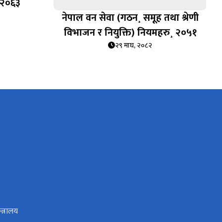
 २०६३
नेपाल वन सेवा (गठन¸ समूह तथा श्रेणी
विभाजन र नियुक्ति) नियमहरु¸ २०५१
२९ माघ, २०८२
त्रालय