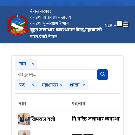
नेपाल सरकार
वन तथा वातावरण मन्त्रालय
वन तथा भू-संरक्षण विभाग
भाषा चयन गर्नुहोस
NEP
बृहत् जलाधार व्यवस्थापन केन्द्र,महाकाली
पाटन,बैतडी,नेपाल
नाम
पद
महाशाखा
शाखा
नाम
पदनाम
नि.वरिष्ठ जलाधार व्यवस्थापन अध
खिमराज वली